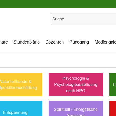
nare
Stundenpläne
Dozenten
Rundgang
Mediengale
Psychologie &
Naturheilkunde &
Psychologieausbildung
Ti
lpraktikerausbildung
nach HPG
Spirituell / Energetische
Entspannung
Seminare