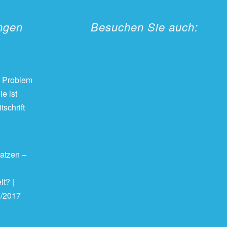
ungen
Besuchen Sie auch:
 Problem
e ist
tschrift
atzen –
it? |
4/2017