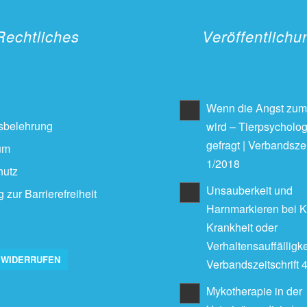
Rechtliches
Veröffentlich
Wenn die Angst zum
sbelehrung
wird – Tierpsychologi
gefragt | Verbandszei
um
1/2018
hutz
Unsauberkeit und
 zur Barrierefreiheit
Harnmarkieren bei K
Krankheit oder
Verhaltensauffälligke
 WIDERRUFEN
Verbandszeitschrift 
Mykotherapie in der