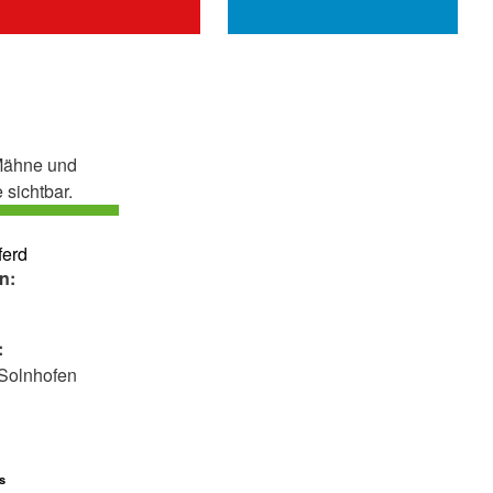
ferd
n:
6
:
 Solnhofen
s