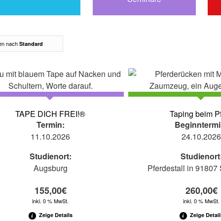
ren nach
Standard
TAPE DICH FREI!®
Taping beim P
Termin:
Beginntermi
11.10.2026
24.10.202
Studienort:
Studienort
Augsburg
Pferdestall in 91807
155,00
€
260,00
€
inkl. 0 % MwSt.
inkl. 0 % MwSt.
Zeige Details
Zeige Detail