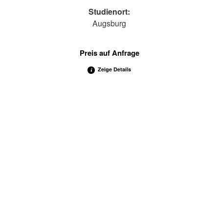
dung
Studienort:
Spirituell /
Augsburg
Entspannung
Energetische
Seminare
Preis auf Anfrage
Zeige Details
Prüfungsvorbereitung
Alle Seminare