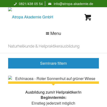
0821/438 05 54
info@atropa-akademie.de
Menu
Naturheilkunde & Heilpraktikerausbildung
Seminare filtern
Naturheilkunde &
Psychologie &
Heilpraktikerausbildun
Psychologieausbildun
g
g nach HPG
Ausbildung zum/r Heilpraktiker/in
Tierheilkunde &
Beginntermin:
Massageausbildungen
Tierheilpraktikerausbil
Einstieg jederzeit möglich
& Seminare