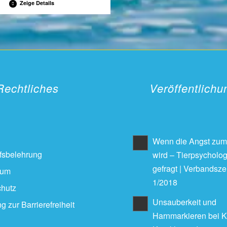
Zeige Details
Rechtliches
Veröffentlich
Wenn die Angst zum
fsbelehrung
wird – Tierpsychologi
gefragt | Verbandszei
sum
1/2018
hutz
Unsauberkeit und
g zur Barrierefreiheit
Harnmarkieren bei K