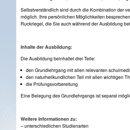
Selbstverständlich sind durch die Kombination der 
möglich. Ihre persönlichen Möglichkeiten besprechen
Ruckriegel, die Sie auch während der Ausbildung bet
Ich willige ein, dass meine Angaben zur Kontaktaufnahme 
Bitte lasse dieses Feld leer.
Bitte lasse dieses Feld leer.
werden. Hinweis: Diese Einwilligung können Sie jederzeit dur
werden Ihre Daten umgehend gelöscht. Weitere Information
Inhalte der Ausbildung:
Die Ausbildung beinhaltet drei Teile:
den Grundlehrgang mit allen relevanten schulme
den naturheilkundlichen Teil mit allen wichtigen 
die Prüfungsvorbereitung
Eine Belegung des Grundlehrgangs ist separat mögli
Weitere Informationen zu:
– unterschiedlichen Studienarten