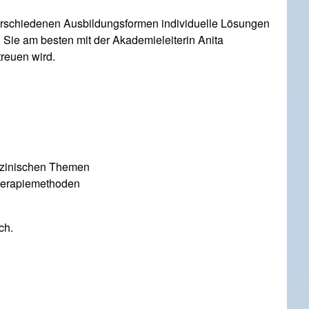
verschiedenen Ausbildungsformen individuelle Lösungen
 Sie am besten mit der Akademieleiterin Anita
reuen wird.
und Zuordnung für eventuelle Rückfragen dauerhaft gespeichert
ch eine Nachricht an uns widerrufen. Im Falle des Widerrufs
en entnehmen Sie der
Datenschutzerklärung
.
dizinischen Themen
Therapiemethoden
ch.