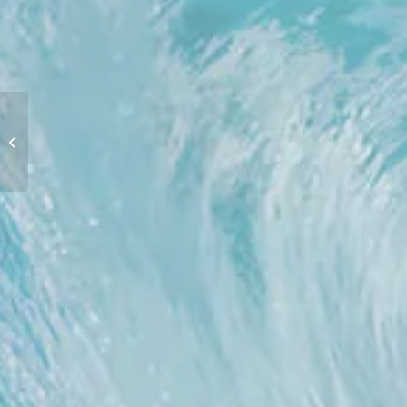
Ausbildung zum/r
Heilpraktiker/in für
Psychotherapie /
Psychologische/r Be...