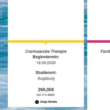
Craniosacrale Therapie
Famil
Beginntermin:
19.09.2026
Studienort:
Augsburg
260,00
€
inkl. 0 % MwSt.
Zeige Details