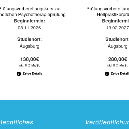
Prüfungsvorbereitungskurs zur
Prüfungsvorbereitun
dlichen Psychotherapieprüfung
Heilpraktikerpr
Beginntermin:
Beginntermi
08.11.2026
13.02.202
Studienort:
Studienort
Augsburg
Augsburg
130,00
€
280,00
€
inkl. 0 % MwSt.
inkl. 0 % MwSt.
Zeige Details
Zeige Detail
Rechtliches
Veröffentlich