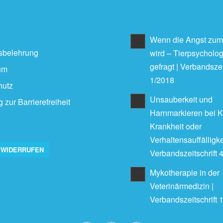
Wenn die Angst zum
sbelehrung
wird – Tierpsychologi
gefragt | Verbandszei
um
1/2018
hutz
Unsauberkeit und
 zur Barrierefreiheit
Harnmarkieren bei K
Krankheit oder
Verhaltensauffälligke
 WIDERRUFEN
Verbandszeitschrift 
Mykotherapie in der
Veterinärmedizin |
Verbandszeitschrift 