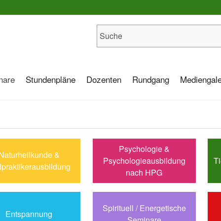
nare
Stundenpläne
Dozenten
Rundgang
Mediengale
Psychologie &
Naturheilkunde &
Psychologieausbildung
Ti
lpraktikerausbildung
nach HPG
Spirituell / Energetische
Entspannung
Seminare