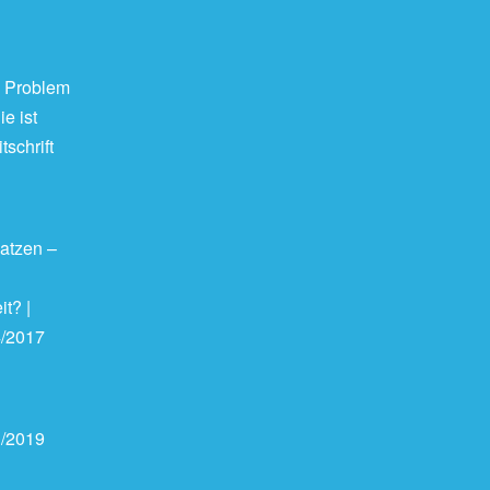
 Problem
e ist
tschrift
atzen –
it? |
4/2017
1/2019