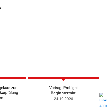
s
gskurs zur
Vortrag: ProLight
ikerprüfung
Beginntermin:
n:
24.10.2026
6