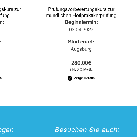
gskurs zur
Prüfungsvorbereitungskurs zur
üfung
mündlichen Heilpraktikerprüfung
n:
Beginntermin:
7
03.04.2027
:
Studienort:
Augsburg
280,00
€
inkl. 0 % MwSt.
s
Zeige Details
ungen
Besuchen Sie auch: