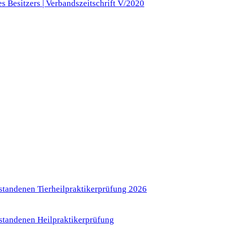
 Besitzers | Verbandszeitschrift V/2020
standenen Tierheilpraktikerprüfung 2026
standenen Heilpraktikerprüfung