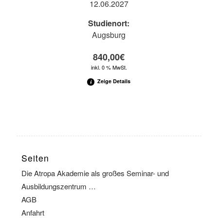
dung
12.06.2027
Spirituell /
Studienort:
Entspannung
Energetische
Augsburg
Seminare
840,00
€
inkl. 0 % MwSt.
Prüfungsvorbereitung
Alle Seminare
Zeige Details
Seiten
Die Atropa Akademie als großes Seminar- und
Ausbildungszentrum …
AGB
Anfahrt