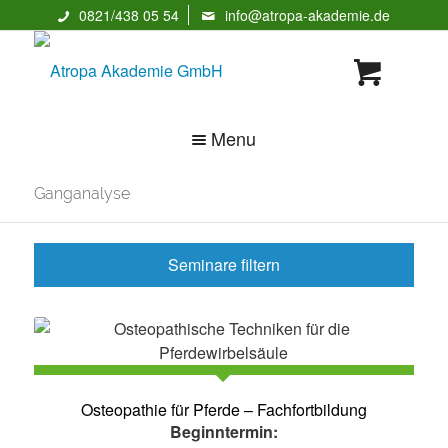
0821/438 05 54
info@atropa-akademie.de
Menu
Ganganalyse
Seminare filtern
Naturheilkunde &
Psychologie &
Heilpraktikerausbildun
Psychologieausbildun
g
g nach HPG
Tierheilkunde &
Osteopathie für Pferde – Fachfortbildung
Massageausbildungen
Tierheilpraktikerausbil
Beginntermin:
& Seminare