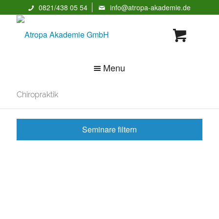
0821/438 05 54
info@atropa-akademie.de
Menu
Chiropraktik
Seminare filtern
Naturheilkunde &
Psychologie &
Heilpraktikerausbildun
Psychologieausbildun
g
g nach HPG
Tierheilkunde &
Massageausbildungen
Tierheilpraktikerausbil
& Seminare