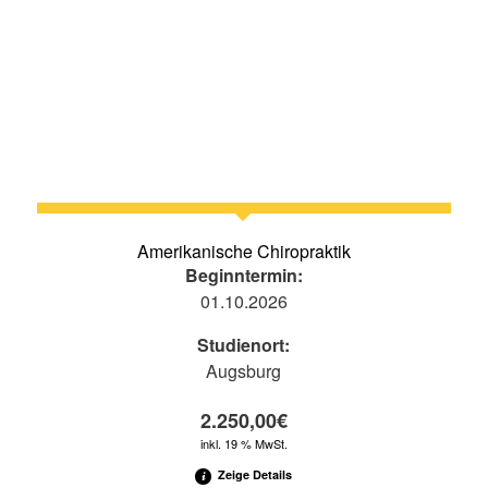
dung
Spirituell /
Entspannung
Energetische
Seminare
Prüfungsvorbereitung
Alle Seminare
Amerikanische Chiropraktik
Beginntermin:
01.10.2026
Studienort:
Augsburg
2.250,00
€
inkl. 19 % MwSt.
Zeige Details