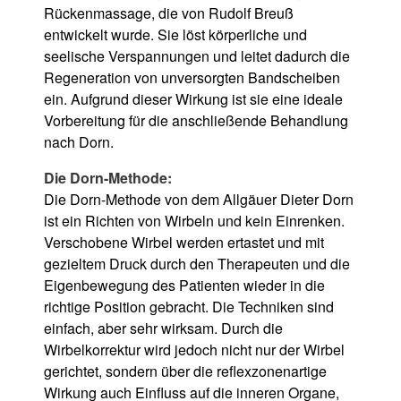
Rückenmassage, die von Rudolf Breuß
entwickelt wurde. Sie löst körperliche und
seelische Verspannungen und leitet dadurch die
Regeneration von unversorgten Bandscheiben
ein. Aufgrund dieser Wirkung ist sie eine ideale
Vorbereitung für die anschließende Behandlung
nach Dorn.
Die Dorn-Methode:
Ich willige ein, dass meine Angaben zur
Die Dorn-Methode von dem Allgäuer Dieter Dorn
Kontaktaufnahme und Zuordnung für eventuelle
ist ein Richten von Wirbeln und kein Einrenken.
Rückfragen dauerhaft gespeichert werden. Hinweis: Diese
Verschobene Wirbel werden ertastet und mit
Einwilligung können Sie jederzeit durch eine Nachricht an
uns widerrufen. Im Falle des Widerrufs werden Ihre Daten
gezieltem Druck durch den Therapeuten und die
Bitte lasse dieses Feld leer.
Bitte lasse dieses Feld leer.
umgehend gelöscht. Weitere Informationen entnehmen Sie
Eigenbewegung des Patienten wieder in die
der
Datenschutzerklärung
.
richtige Position gebracht. Die Techniken sind
einfach, aber sehr wirksam. Durch die
Wirbelkorrektur wird jedoch nicht nur der Wirbel
gerichtet, sondern über die reflexzonenartige
Wirkung auch Einfluss auf die inneren Organe,