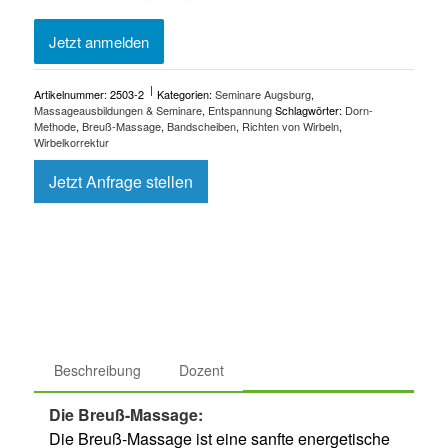
Jetzt anmelden
Artikelnummer:
2503-2
Kategorien:
Seminare Augsburg
,
Massageausbildungen & Seminare
,
Entspannung
Schlagwörter:
Dorn-
Methode
,
Breuß-Massage
,
Bandscheiben
,
Richten von Wirbeln
,
Wirbelkorrektur
Jetzt Anfrage stellen
Beschreibung
Dozent
Die Breuß-Massage:
Die Breuß-Massage ist eine sanfte energetische